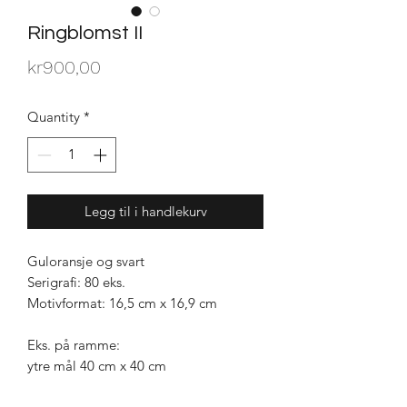
Ringblomst II
Price
kr900,00
Quantity
*
Legg til i handlekurv
Guloransje og svart
Serigrafi: 80 eks.
Motivformat: 16,5 cm x 16,9 cm
Eks. på ramme:
ytre mål 40 cm x 40 cm